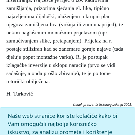
insertiranja. Najčešće je riječ o tzv. kadrovima
zamišljanja, prizorima sjećanja gl. lika, tipično
najavljenima dijaloški, ulaženjem u krupni plan
njegova zamišljena lica (vožnja ili zum unaprijed), te
nekim naglašenim montažnim prijelazom (npr.
zamućivanjem slike, pretapanjem). Prijelaz na r.
postaje stiliziran kad se zanemare gornje najave (tada
djeluje poput montažne varke). R. je postupak
izlagačke inverzije u sklopu naracije (prvo se vidi
sadašnje, a onda prošlo zbivanje), te je po tome
retorički obilježena.
H. Turković
članak preuzet iz tiskanog izdanja 2003.
Citiranje:
Naše web stranice koriste kolačiće kako bi
retrospekcija.
Filmski leksikon (2003), mrežno izdanje.
Vam omogućili najbolje korisničko
Leksikografski zavod Miroslav Krleža, 2026. Pristupljeno
iskustvo, za analizu prometa i korištenje
7.8.2026. <https://film.lzmk.hr/clanak/retrospekcija>.