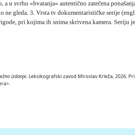
o, a u svrhu »hvatanja« autentično zatečena ponašanj
o ne gleda. 3. Vrsta tv dokumentarističke serije (engl
igode, pri kojima ih snima skrivena kamera. Seriju j
režno izdanje.
Leksikografski zavod Miroslav Krleža, 2026. Pri
era>.