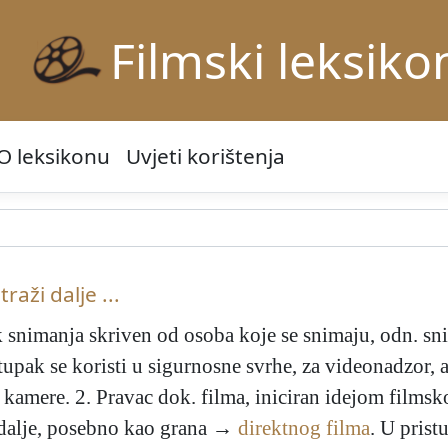
Filmski leksiko
O leksikonu
Uvjeti korištenja
traži dalje ...
k snimanja skriven od osoba koje se snimaju, odn. sn
upak se koristi u sigurnosne svrhe, za videonadzor, a 
 kamere. 2. Pravac dok. filma, iniciran idejom filmsk
adalje, posebno kao grana →
direktnog filma
. U prist