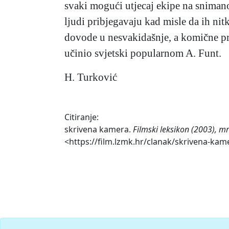
svaki mogući utjecaj ekipe na sniman
ljudi pribjegavaju kad misle da ih nitk
dovode u nesvakidašnje, a komične pr
učinio svjetski popularnom A. Funt.
H. Turković
Citiranje:
skrivena kamera.
Filmski leksikon (2003), m
<https://film.lzmk.hr/clanak/skrivena-kam