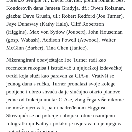
Lorenzo Semple Jr., David Rayfiel, prema romanu Šest
Kondorovih dana Jamesa Gradyja, df.: Owen Roizman,
glazba: Dave Grusin, ul.: Robert Redford (Joe Turner),
Faye Dunaway (Kathy Hale), Cliff Robertson
(Higgins), Max von Sydow (Joubert), John Houseman
(gosp. Wabash), Addison Powell (Atwood), Walter
McGinn (Barber), Tina Chen (Janice).
Nižerangirani obavještajac Joe Turner radi kao
recenzent rukopisa i istraživač u njujorškoj izdavačkoj
tvrtki koja služi kao paravan za CIA-u. Vrativši se
jednog dana s ručka, Turner pronalazi svoje kolege
pobijene i ubrzo shvaća da je slučajno otkrio planove
jedne od frakcija unutar CIA-e, zbog čega više nikome
ne može vjerovati, pa ni nadređenom Higginsu.
Skrivajući se od policije i ubojica, otme usamljenu
fotografkinju Kathy i polako je uvjerava da je njegova
fantastična priča istinita.