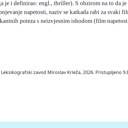
a je i definirao: engl., thriller). S obzirom na to da 
upnjevanje napetosti, naziv se katkada rabi za svaki 
iskantnih poteza s neizvjesnim ishodom (film napetosti)
Leksikografski zavod Miroslav Krleža, 2026. Pristupljeno 9.8