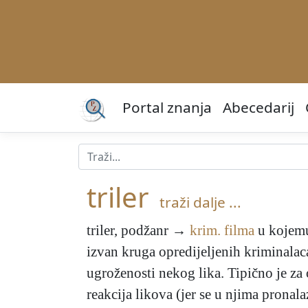
Portal znanja
Abecedarij
triler
traži dalje ...
triler
, podžanr →
krim. filma
u kojemu
izvan kruga opredijeljenih kriminalaca,
ugroženosti nekog lika. Tipično je za
reakcija likova (jer se u njima pronala