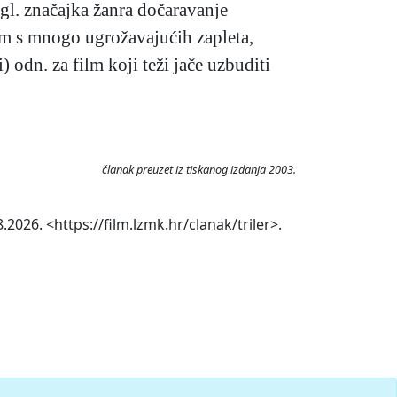
je gl. značajka žanra dočaravanje
film s mnogo ugrožavajućih zapleta,
 odn. za film koji teži jače uzbuditi
članak preuzet iz tiskanog izdanja 2003.
.2026. <https://film.lzmk.hr/clanak/triler>.