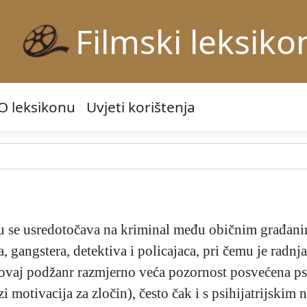
Filmski leksiko
O leksikonu
Uvjeti korištenja
 se usredotočava na kriminal među običnim građanima
 gangstera, detektiva i policajaca, pri čemu je radnja
 ovaj podžanr razmjerno veća pozornost posvećena ps
zi motivacija za zločin), često čak i s psihijatrijski