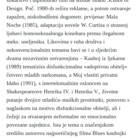
slikarstvo i diplomirao film na Rhode Island School of
Design. Poč. 1980-ih režira reklame, a potom ostvaruje
zapažen, niskobudžetni dugometr. prvijenac Mala
Noche (1985), adaptaciju novele W. Curtisa o strasnoj
ljubavi homoseksualnoga konobara prema ilegalnom
meks. useljeniku. Likovima s ruba društva i
nekonvencionalnim temama bavi se i u sljedećim
dvama nezavisnim ostvarenjima – Kauboj iz ljekarne
(1989) tematizira disfunkcionalnu »adoptivnu obitelj«
četvero mladih narkomana, a Moj vlastiti privatni
Idaho (1991), s intertekstualnim osloncem na
Shakespeareove Henrika IV. i Henrika V., životne
putanje dvojice mladića–muških prostitutki, ponovno s
naglaskom na motivu disfunkcionalne obitelji, ali i
čežnji za stvaranjem neformalne no emocionalno
povezane zajednice. Ista je tema u značenjskom
središtu autorova najpoetičnijeg filma Blues kaubojki