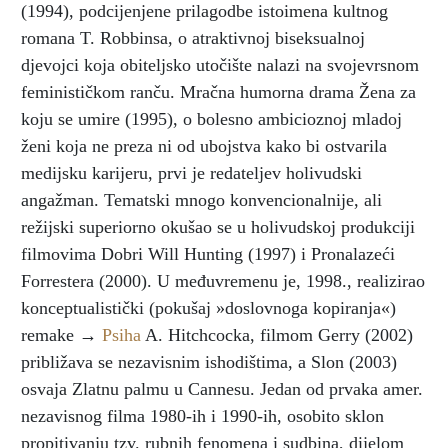
(1994), podcijenjene prilagodbe istoimena kultnog
romana T. Robbinsa, o atraktivnoj biseksualnoj
djevojci koja obiteljsko utočište nalazi na svojevrsnom
feminističkom ranču. Mračna humorna drama Žena za
koju se umire (1995), o bolesno ambicioznoj mladoj
ženi koja ne preza ni od ubojstva kako bi ostvarila
medijsku karijeru, prvi je redateljev holivudski
angažman. Tematski mnogo konvencionalnije, ali
režijski superiorno okušao se u holivudskoj produkciji
filmovima Dobri Will Hunting (1997) i Pronalazeći
Forrestera (2000). U međuvremenu je, 1998., realizirao
konceptualistički (pokušaj »doslovnoga kopiranja«)
remake →
Psiha
A. Hitchcocka, filmom Gerry (2002)
približava se nezavisnim ishodištima, a Slon (2003)
osvaja Zlatnu palmu u Cannesu. Jedan od prvaka amer.
nezavisnog filma 1980-ih i 1990-ih, osobito sklon
propitivanju tzv. rubnih fenomena i sudbina, dijelom