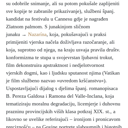
su odobrile snimanje, ali su potom pokušale zaplijeniti
sve kopije te zabranile prikazivanje), službeni španj.
kandidat na festivalu u Cannesu gdje je nagrađen
Zlatnom palmom. S junakinjom sličnom
junaku →
Nazarína
, koja, pokušavajući u praksi
primijeniti vjerska načela doživljava razočaranje, ali
koja, suprotno od njega, na kraju usvaja pravila društv.
konformizma te stupa u svojevrstan ljubavni trokut,
film dekonstruira apstraktnost i nedjelotvornost
vjerskih dogmi, kao i ljudsku sputanost njima (Vatikan
je film službeno nazvao »uvredom kršćanstvu«).
Uspostavljajući dijalog s djelima španj. romanopisaca
B. Pereza Galdosa i Ramona del Valle-Inclana, koja
tematiziraju moralnu degradaciju, licemjerje i duhovnu
prazninu provincijskih viših klasa potkraj XIX. st., a
likovno se uvelike referirajući – ironijom i pronicavom
preciznošću – na Goyine portrete slaboumnih i bigotnih