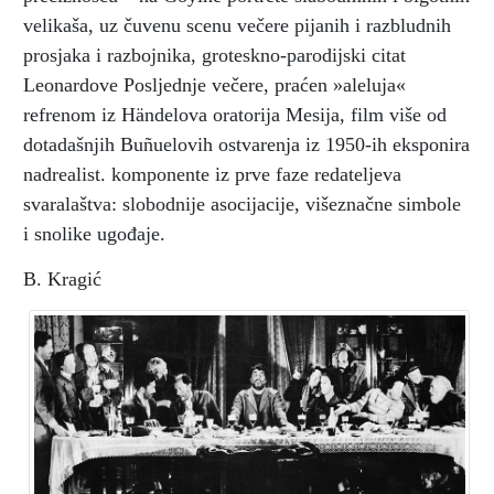
velikaša, uz čuvenu scenu večere pijanih i razbludnih
prosjaka i razbojnika, groteskno-parodijski citat
Leonardove Posljednje večere, praćen »aleluja«
refrenom iz Händelova oratorija Mesija, film više od
dotadašnjih Buñuelovih ostvarenja iz 1950-ih eksponira
nadrealist. komponente iz prve faze redateljeva
svaralaštva: slobodnije asocijacije, višeznačne simbole
i snolike ugođaje.
B. Kragić