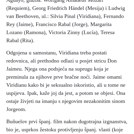
Aguayo, glazba: Wolfgang Amadeus Mozart
(Requiem), Georg Friedrich Händel (Mesija) i Ludwig
van Beethoven, ul.: Silvia Pinal (Viridiana), Fernando
Rey (Jaime), Francisco Rabal (Jorge), Margarita
Lozano (Ramona), Victoria Zinny (Lucía), Teresa
Rabal (Rita).
Odgojena u samostanu, Viridiana treba postati
redovnica, ali prethodno odlazi u posjet stricu Don
Jaimeu. Njega ona podsjeća na suprugu koja je
preminula za njihove prve bračne noći. Jaime omami
Viridianu kako bi je seksualno iskoristio, ali u tome ne
uspijeva. Ipak, kaže joj da jest, a potom se objesi. Ona
ostaje živjeti na imanju s njegovim nezakonitim sinom
Jorgeom.
Buñuelov prvi španj. film nakon dugotrajna izgnanstva,
bio je, usprkos žestoku protivljenju španj. vlasti (koje