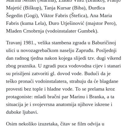
Marina Nemet (Marina), Zlatko Vitez (Branko), Franjo
Majetić (Biškup), Tanja Kursar (Biba), Đurđica
Šegedin (Gogi), Viktor Fabris (Štefica), Ana Maria
Fabris (kuma Lela), Đuro Utješinović (majstor Pero),
Mladen Crnobrnja (vodoinstalater Gumbek).
Travanj 1981., velika stambena zgrada u Baburičinoj
ulici u novozagrebačkom naselju Zapruđu. Posljednji
dan radnog tjedna nakon kojega slijedi tzv. dugi vikend
zbog praznika. U zgradi puca vodovodna cijev i stanari
su prisiljeni zatvoriti gl. dovod vode. Budući da je
teško pronaći vodoinstalatera, strahuju da će blagdane
provesti bez tople i hladne vode. To se prelama kroz
protagoniste: mladi bračni par Marinu i Branka, a ta
situacija je i svojevrsna anatomija njihove iskrene i
duboke ljubavi.
Osim nekoliko izuzetaka, čitav se film odvija u