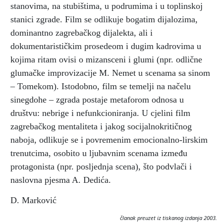
stanovima, na stubištima, u podrumima i u toplinskoj
stanici zgrade. Film se odlikuje bogatim dijalozima,
dominantno zagrebačkog dijalekta, ali i
dokumentarističkim prosedeom i dugim kadrovima u
kojima ritam ovisi o mizansceni i glumi (npr. odlične
glumačke improvizacije M. Nemet u scenama sa sinom
– Tomekom). Istodobno, film se temelji na načelu
sinegdohe – zgrada postaje metaforom odnosa u
društvu: nebrige i nefunkcioniranja. U cjelini film
zagrebačkog mentaliteta i jakog socijalnokritičnog
naboja, odlikuje se i povremenim emocionalno-lirskim
trenutcima, osobito u ljubavnim scenama između
protagonista (npr. posljednja scena), što podvlači i
naslovna pjesma A. Dedića.
D. Marković
članak preuzet iz tiskanog izdanja 2003.