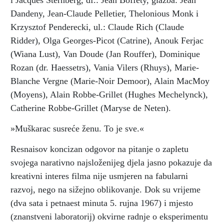
i Jacques Sternberg, df.: Jean Boffety, glazba: Jean
Dandeny, Jean-Claude Pelletier, Thelonious Monk i
Krzysztof Penderecki, ul.: Claude Rich (Claude
Ridder), Olga Georges-Picot (Catrine), Anouk Ferjac
(Wiana Lust), Van Doude (Jan Rouffer), Dominique
Rozan (dr. Haessetrs), Vania Vilers (Rhuys), Marie-
Blanche Vergne (Marie-Noir Demoor), Alain MacMoy
(Moyens), Alain Robbe-Grillet (Hughes Mechelynck),
Catherine Robbe-Grillet (Maryse de Neten).
»Muškarac susreće ženu. To je sve.«
Resnaisov koncizan odgovor na pitanje o zapletu
svojega narativno najsloženijeg djela jasno pokazuje da
kreativni interes filma nije usmjeren na fabularni
razvoj, nego na sižejno oblikovanje. Dok su vrijeme
(dva sata i petnaest minuta 5. rujna 1967) i mjesto
(znanstveni laboratorij) okvirne radnje o eksperimentu