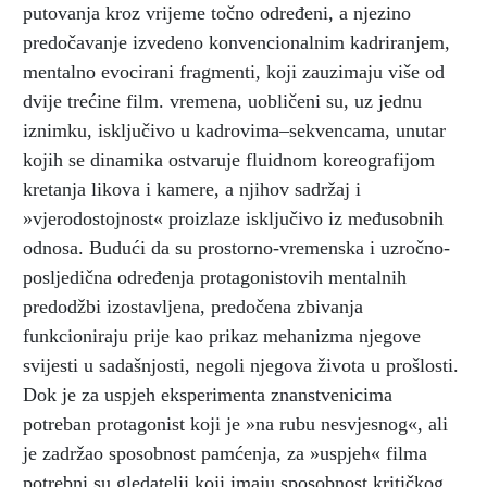
putovanja kroz vrijeme točno određeni, a njezino
predočavanje izvedeno konvencionalnim kadriranjem,
mentalno evocirani fragmenti, koji zauzimaju više od
dvije trećine film. vremena, uobličeni su, uz jednu
iznimku, isključivo u kadrovima–sekvencama, unutar
kojih se dinamika ostvaruje fluidnom koreografijom
kretanja likova i kamere, a njihov sadržaj i
»vjerodostojnost« proizlaze isključivo iz međusobnih
odnosa. Budući da su prostorno-vremenska i uzročno-
posljedična određenja protagonistovih mentalnih
predodžbi izostavljena, predočena zbivanja
funkcioniraju prije kao prikaz mehanizma njegove
svijesti u sadašnjosti, negoli njegova života u prošlosti.
Dok je za uspjeh eksperimenta znanstvenicima
potreban protagonist koji je »na rubu nesvjesnog«, ali
je zadržao sposobnost pamćenja, za »uspjeh« filma
potrebni su gledatelji koji imaju sposobnost kritičkog