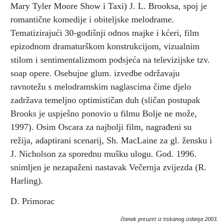
Mary Tyler Moore Show i Taxi) J. L. Brooksa, spoj je
romantične komedije i obiteljske melodrame.
Tematizirajući 30-godišnji odnos majke i kćeri, film
epizodnom dramaturškom konstrukcijom, vizualnim
stilom i sentimentalizmom podsjeća na televizijske tzv.
soap opere. Osebujne glum. izvedbe održavaju
ravnotežu s melodramskim naglascima čime djelo
zadržava temeljno optimističan duh (sličan postupak
Brooks je uspješno ponovio u filmu Bolje ne može,
1997). Osim Oscara za najbolji film, nagrađeni su
režija, adaptirani scenarij, Sh. MacLaine za gl. žensku i
J. Nicholson za sporednu mušku ulogu. God. 1996.
snimljen je nezapaženi nastavak Večernja zvijezda (R.
Harling).
D. Primorac
članak preuzet iz tiskanog izdanja 2003.