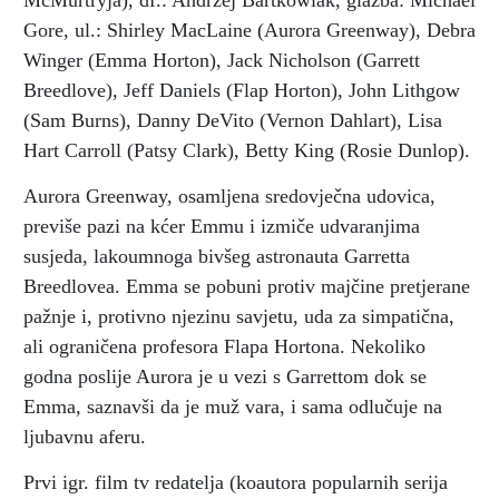
McMurtryja), df.: Andrzej Bartkowiak, glazba: Michael
Gore, ul.: Shirley MacLaine (Aurora Greenway), Debra
Winger (Emma Horton), Jack Nicholson (Garrett
Breedlove), Jeff Daniels (Flap Horton), John Lithgow
(Sam Burns), Danny DeVito (Vernon Dahlart), Lisa
Hart Carroll (Patsy Clark), Betty King (Rosie Dunlop).
Aurora Greenway, osamljena sredovječna udovica,
previše pazi na kćer Emmu i izmiče udvaranjima
susjeda, lakoumnoga bivšeg astronauta Garretta
Breedlovea. Emma se pobuni protiv majčine pretjerane
pažnje i, protivno njezinu savjetu, uda za simpatična,
ali ograničena profesora Flapa Hortona. Nekoliko
godna poslije Aurora je u vezi s Garrettom dok se
Emma, saznavši da je muž vara, i sama odlučuje na
ljubavnu aferu.
Prvi igr. film tv redatelja (koautora popularnih serija