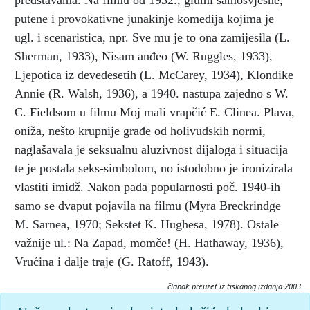
predstavama. Na filmu od 1932., glumi samosvjesne,
putene i provokativne junakinje komedija kojima je
ugl. i scenaristica, npr. Sve mu je to ona zamijesila (L.
Sherman, 1933), Nisam anđeo (W. Ruggles, 1933),
Ljepotica iz devedesetih (L. McCarey, 1934), Klondike
Annie (R. Walsh, 1936), a 1940. nastupa zajedno s W.
C. Fieldsom u filmu Moj mali vrapčić E. Clinea. Plava,
oniža, nešto krupnije građe od holivudskih normi,
naglašavala je seksualnu aluzivnost dijaloga i situacija
te je postala seks-simbolom, no istodobno je ironizirala
vlastiti imidž. Nakon pada popularnosti poč. 1940-ih
samo se dvaput pojavila na filmu (Myra Breckrindge
M. Sarnea, 1970; Sekstet K. Hughesa, 1978). Ostale
važnije ul.: Na Zapad, momče! (H. Hathaway, 1936),
Vrućina i dalje traje (G. Ratoff, 1943).
članak preuzet iz tiskanog izdanja 2003.
Citiranje: