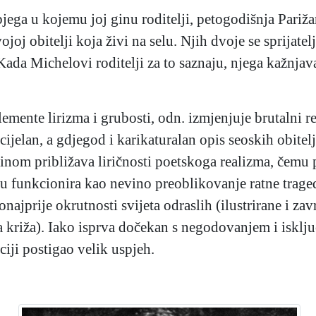
ga u kojemu joj ginu roditelji, petogodišnja Pariža
oj obitelji koja živi na selu. Njih dvoje se sprijatelj
ada Michelovi roditelji za to saznaju, njega kažnjava
mente lirizma i grubosti, odn. izmjenjuje brutalni 
cijelan, a gdjegod i karikaturalan opis seoskih obitelj
inom približava liričnosti poetskoga realizma, čemu 
nu funkcionira kao nevino preoblikovanje ratne tragedi
onajprije okrutnosti svijeta odraslih (ilustrirane i 
ga križa). Iako isprva dočekan s negodovanjem i isklju
iji postigao velik uspjeh.