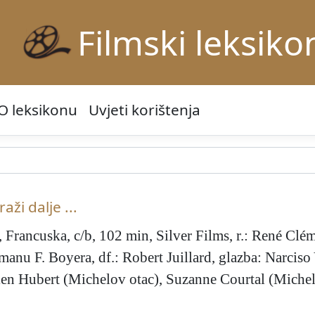
Filmski leksiko
O leksikonu
Uvjeti korištenja
raži dalje ...
, Francuska, c/b, 102 min, Silver Films, r.: René Clém
nu F. Boyera, df.: Robert Juillard, glazba: Narciso Y
ien Hubert (Michelov otac), Suzanne Courtal (Miche