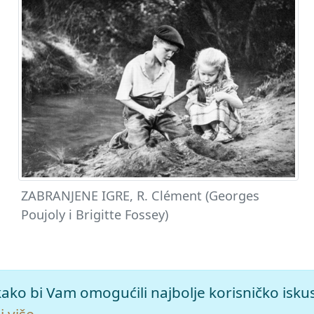
ZABRANJENE IGRE, R. Clément (Georges
Poujoly i Brigitte Fossey)
ežno izdanje.
Leksikografski zavod Miroslav Krleža, 2026. Pris
kako bi Vam omogućili najbolje korisničko isku
re>.