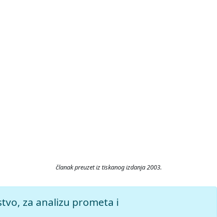
članak preuzet iz tiskanog izdanja 2003.
tupljeno 6.8.2026.
stvo, za analizu prometa i