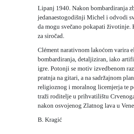
Lipanj 1940. Nakon bombardiranja zbje
jedanaestogodišnji Michel i odvodi svoj
da mogu svečano pokapati životinje. K
za siročad.
Clément narativnom lakoćom varira ele
bombardiranja, detaljiziran, iako artifi
igre. Potonji se motiv izvedbenom raz
pratnja na gitari, a na sadržajnom pla
religioznog i moralnog licemjerja te p
traži roditelje u prihvatilištu Crveno
nakon osvojenog Zlatnog lava u Venec
B. Kragić