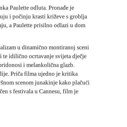
nka Paulette odluta. Pronađe je
uju i počinju krasti križeve s groblja
ju, a Paulette prisilno odlazi u dom
realizam u dinamično montiranoj sceni
i te idilično ocrtavanje svijeta dječje
pridonosi i melankolična glazb.
je. Priča filma ujedno je kritika
završnom scenom junakinje kako plačući
čen s festivala u Cannesu, film je