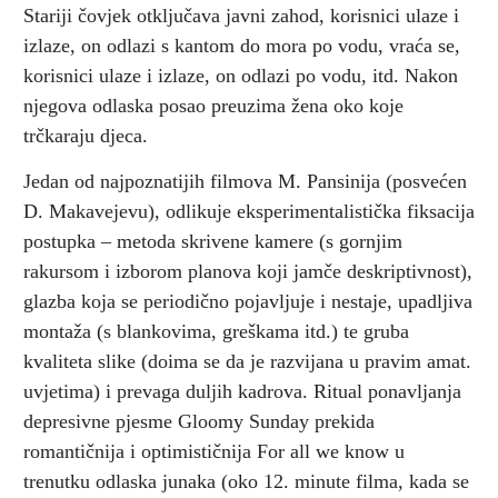
Stariji čovjek otključava javni zahod, korisnici ulaze i
izlaze, on odlazi s kantom do mora po vodu, vraća se,
korisnici ulaze i izlaze, on odlazi po vodu, itd. Nakon
njegova odlaska posao preuzima žena oko koje
trčkaraju djeca.
Jedan od najpoznatijih filmova M. Pansinija (posvećen
D. Makavejevu), odlikuje eksperimentalistička fiksacija
postupka – metoda skrivene kamere (s gornjim
rakursom i izborom planova koji jamče deskriptivnost),
glazba koja se periodično pojavljuje i nestaje, upadljiva
montaža (s blankovima, greškama itd.) te gruba
kvaliteta slike (doima se da je razvijana u pravim amat.
uvjetima) i prevaga duljih kadrova. Ritual ponavljanja
depresivne pjesme Gloomy Sunday prekida
romantičnija i optimističnija For all we know u
trenutku odlaska junaka (oko 12. minute filma, kada se