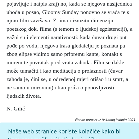
pojavljuje i natpis kraj) no, kada se njegova nasljednica
uhoda u posao, Gloomy Sunday ponovno se vraća te s
njom film završava. Z. ima i izrazitu dimenziju
poetskog dok. filma (s temom o ljudskoj egzistenciji), a
važni su i elementi narativnosti: kada čuvar drugi put
pođe po vodu, njegova trasa gledatelju je poznata pa
zbog elipse vidimo samo pripremu kante, kontakt s
morem te povratak pred vrata zahoda. Film se dakle
može tumačiti i kao meditacija o prolaznosti (čuvar
zahoda je, čini se, u određenoj mjeri otišao i u smrt, a
ne samo u mirovinu) i kao priča o ponovljivosti
ljudskih života.
N. Gilić
članak preuzet iz tiskanog izdanja 2003.
Citiranje:
Naše web stranice koriste kolačiće kako bi
Zahod.
Filmski leksikon (2003), mrežno izdanje.
Leksikografski