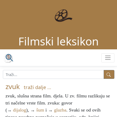
Filmski leksikon
zvuk
traži dalje ...
zvuk
, slušna strana film. djela. U zv. filmu razlikuju se
tri načelne vrste film. zvuka: govor
(→
dijalog
), →
šum
i →
glazba
. Svaki se od ovih