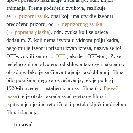
tipova posebno naznačuje u scenariju, odn. knjizi
snimanja. Prema podrijetlu zvukova, razlikuje
se →
prizorni zvuk
, onaj koji ima utvrdiv izvor u
predočenu prizoru, od →
neprizornog zvuka
(→
popratna glazba
), odn. zvuka koji se osjeća
dodanim. Z. koji nema izvora u vidnom polju kadra,
nego mu je izvor u prizoru izvan izreza, naziva se još
OFF-zvuk ili samo →
OFF
(također: OFF-ton). Z. se
načelno snima odvojeno od slike, a tako se i naknadno
obrađuje. Iako je za čitava trajanja razdoblja nij. filma
bilo pokušaja njegova ozvučavanja, tek je potkraj
1920-ih uveden i ustaljen izum zv. filma (→
Pjevač
jazza
) te je otada razrada zvučne strane filma i
ispitivanje njezine retoričnosti postala ključnim dijelom
film. izlaganja.
H. Turković