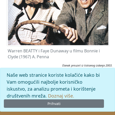
Warren BEATTY i Faye Dunaway u filmu Bonnie i
Clyde (1967) A. Penna
članak preuzet iz tiskanog izdanja 2003.
Citiranje:
Naše web stranice koriste kolačiće kako bi
Beatty, Warren.
Filmski leksikon (2003), mrežno izdanje.
Vam omogućili najbolje korisničko
Leksikografski zavod Miroslav Krleža, 2026. Pristupljeno
iskustvo, za analizu prometa i korištenje
6.8.2026. <https://film.lzmk.hr/clanak/beatty-warren>.
društvenih mreža.
Doznaj više.
Prihvati
© 2026
Leksikografski zavod
Miroslav Krleža