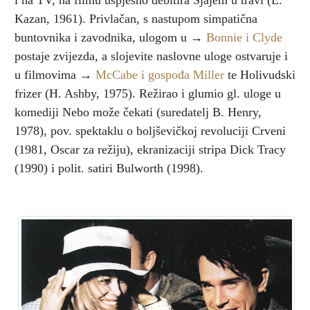
i na TV, na filmu uspješno debitira Sjajem u travi (E.
Kazan, 1961). Privlačan, s nastupom simpatična
buntovnika i zavodnika, ulogom u →
Bonnie i Clyde
postaje zvijezda, a slojevite naslovne uloge ostvaruje i
u filmovima →
McCabe i gospođa Miller
te Holivudski
frizer (H. Ashby, 1975). Režirao i glumio gl. uloge u
komediji Nebo može čekati (suredatelj B. Henry,
1978), pov. spektaklu o boljševičkoj revoluciji Crveni
(1981, Oscar za režiju), ekranizaciji stripa Dick Tracy
(1990) i polit. satiri Bulworth (1998).