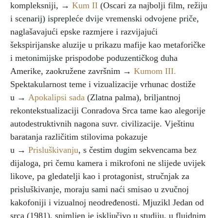
kompleksniji, →
Kum II
(Oscari za najbolji film, režiju
i scenarij) isprepleće dvije vremenski odvojene priče,
naglašavajući epske razmjere i razvijajući
šekspirijanske aluzije u prikazu mafije kao metaforičke
i metonimijske prispodobe poduzentičkog duha
Amerike, zaokružene završnim →
Kumom III.
Spektakularnost teme i vizualizacije vrhunac dostiže
u →
Apokalipsi sada
(Zlatna palma), briljantnoj
rekontekstualizaciji Conradova Srca tame kao alegorije
autodestruktivnih nagona suvr. civilizacije. Vještinu
baratanja različitim stilovima pokazuje
u →
Prisluškivanju
, s čestim dugim sekvencama bez
dijaloga, pri čemu kamera i mikrofoni ne slijede uvijek
likove, pa gledatelji kao i protagonist, stručnjak za
prisluškivanje, moraju sami naći smisao u zvučnoj
kakofoniji i vizualnoj neodređenosti. Mjuzikl Jedan od
srca (1981), snimljen je isključivo u studiju, u fluidnim