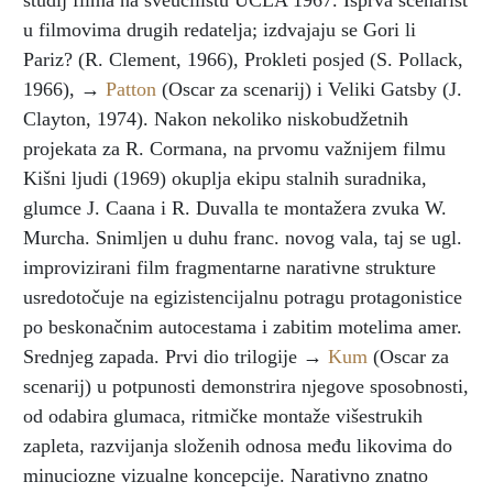
studij filma na sveučilištu UCLA 1967. Isprva scenarist
u filmovima drugih redatelja; izdvajaju se Gori li
Pariz? (R. Clement, 1966), Prokleti posjed (S. Pollack,
1966), →
Patton
(Oscar za scenarij) i Veliki Gatsby (J.
Clayton, 1974). Nakon nekoliko niskobudžetnih
projekata za R. Cormana, na prvomu važnijem filmu
Kišni ljudi (1969) okuplja ekipu stalnih suradnika,
glumce J. Caana i R. Duvalla te montažera zvuka W.
Murcha. Snimljen u duhu franc. novog vala, taj se ugl.
improvizirani film fragmentarne narativne strukture
usredotočuje na egizistencijalnu potragu protagonistice
po beskonačnim autocestama i zabitim motelima amer.
Srednjeg zapada. Prvi dio trilogije →
Kum
(Oscar za
scenarij) u potpunosti demonstrira njegove sposobnosti,
od odabira glumaca, ritmičke montaže višestrukih
zapleta, razvijanja složenih odnosa među likovima do
minuciozne vizualne koncepcije. Narativno znatno