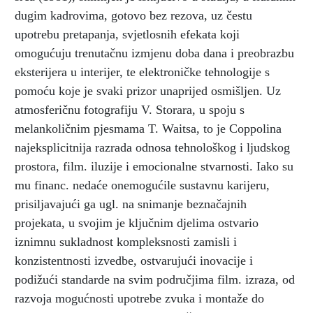
dugim kadrovima, gotovo bez rezova, uz čestu
upotrebu pretapanja, svjetlosnih efekata koji
omogućuju trenutačnu izmjenu doba dana i preobrazbu
eksterijera u interijer, te elektroničke tehnologije s
pomoću koje je svaki prizor unaprijed osmišljen. Uz
atmosferičnu fotografiju V. Storara, u spoju s
melankoličnim pjesmama T. Waitsa, to je Coppolina
najeksplicitnija razrada odnosa tehnološkog i ljudskog
prostora, film. iluzije i emocionalne stvarnosti. Iako su
mu financ. nedaće onemogućile sustavnu karijeru,
prisiljavajući ga ugl. na snimanje beznačajnih
projekata, u svojim je ključnim djelima ostvario
iznimnu sukladnost kompleksnosti zamisli i
konzistentnosti izvedbe, ostvarujući inovacije i
podižući standarde na svim područjima film. izraza, od
razvoja mogućnosti upotrebe zvuka i montaže do