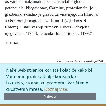
ostvarenja maksimalnih scenarističkih i glum.
potencijala. Njegov otac, Carmine, profesionalni je
glazbenik; skladao je glazbu za više njegovih filmova,
a Oscarom je nagrađen za Kum II (zajedno s N.
Rotom). Ostali važniji filmovi: Tucker – čovjek i
njegov san, (1988), Dracula Brama Stokera (1992).
T. Brlek
članak preuzet iz tiskanog izdanja 2003.
Citiranje:
Naše web stranice koriste kolačiće kako bi
Coppola, Francis Ford.
Filmski leksikon (2003), mrežno izdanje.
Vam omogućili najbolje korisničko
Leksikografski zavod Miroslav Krleža, 2026. Pristupljeno
iskustvo, za analizu prometa i korištenje
8.8.2026. <https://film.lzmk.hr/clanak/coppola-francis-ford>.
društvenih mreža.
Doznaj više.
Prihvati
© 2026
Leksikografski zavod
Miroslav Krleža