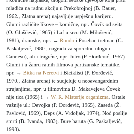
i komične naglaske, ulogom seoske djevojke koja prati
mladića na radnu akciju u Prekobrojnoj (B. Bauer,
1962., Zlatna arena) najavljuje uspješnu karijeru.
Glumi različite likove – komične, npr. Čovik od svita
(O. Gluščević, 1965) i Laf u srcu (M. Milošević,
1981), dramske, npr. →
Rondo
i Poseban tretman (G.
Paskaljević, 1980., nagrada za sporednu ulogu u
Cannesu), ali i tragične, npr. Jutro (P. Đorđević, 1967).
Glumi i u žanru ratnih filmova partizanske tematike,
npr. →
Bitka na Neretvi
i Biciklisti (P. Đorđević,
1970., Zlatna arena) te sudjeluje u neoavangardnim
strujanjima, npr. u filmovima D. Makavejeva Čovek
nije tica (1965) i →
W. R. Misterije organizma
. Ostale
važnije ul.: Devojka (P. Đorđević, 1965), Zaseda (Ž.
Pavlović, 1969), Deps (A. Vrdoljak, 1974), Noć poslije
smrti (B. Ivanda, 1983), Bure baruta (G. Paskaljević,
1998).