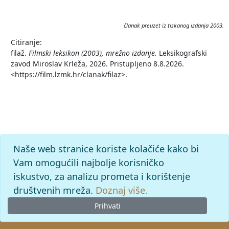
članak preuzet iz tiskanog izdanja 2003.
Citiranje:
filaž.
Filmski leksikon (2003), mrežno izdanje.
Leksikografski
zavod Miroslav Krleža, 2026. Pristupljeno 8.8.2026.
<https://film.lzmk.hr/clanak/filaz>.
Naše web stranice koriste kolačiće kako bi
Vam omogućili najbolje korisničko
iskustvo, za analizu prometa i korištenje
društvenih mreža.
Doznaj više.
Prihvati
© 2026
Leksikografski zavod
Miroslav Krleža