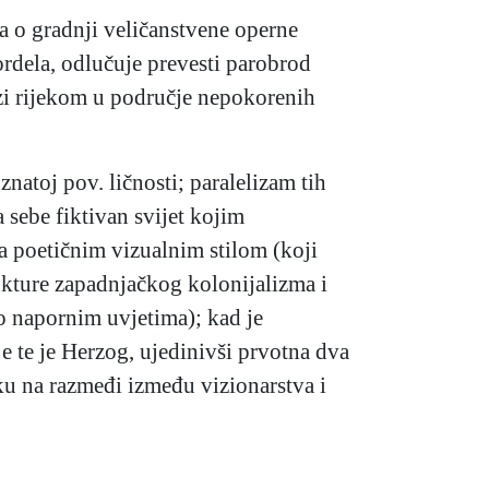
a o gradnji veličanstvene operne
rdela, odlučuje prevesti parobrod
azi rijekom u područje nepokorenih
znatoj pov. ličnosti; paralelizam tih
a sebe fiktivan svijet kojim
a poetičnim vizualnim stilom (koji
ukture zapadnjačkog kolonijalizma i
no napornim uvjetima); kad je
e te je Herzog, ujedinivši prvotna dva
ku na razmeđi između vizionarstva i