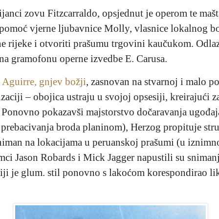
janci zovu Fitzcarraldo, opsjednut je operom te mašt
omoć vjerne ljubavnice Molly, vlasnice lokalnog bo
ne rijeke i otvoriti prašumu trgovini kaučukom. Odl
m na gramofonu operne izvedbe E. Carusa.
→
Aguirre, gnjev božji
, zasnovan na stvarnoj i malo po
zaciji – obojica ustraju u svojoj opsesiji, kreirajući z
u. Ponovno pokazavši majstorstvo dočaravanja ugođaj
 prebacivanja broda planinom), Herzog propituje str
e sniman na lokacijama u peruanskoj prašumi (u iznim
umci Jason Robards i Mick Jagger napustili su snimanj
čiji je glum. stil ponovno s lakoćom korespondirao li