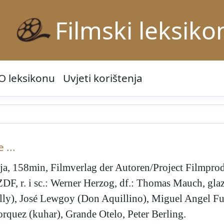
Filmski leksiko
O leksikonu
Uvjeti korištenja
 ...
a, 158min, Filmverlag der Autoren/Project Filmpr
DF, r. i sc.: Werner Herzog, df.: Thomas Mauch, glaz
olly), José Lewgoy (Don Aquillino), Miguel Angel Fu
quez (kuhar), Grande Otelo, Peter Berling.