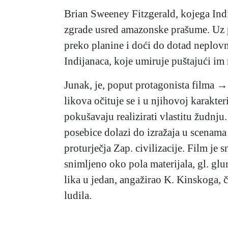
Brian Sweeney Fitzgerald, kojega Indi
zgrade usred amazonske prašume. Uz p
preko planine i doći do dotad neplov
Indijanaca, koje umiruje puštajući i
Junak, je, poput protagonista filma 
likova očituje se i u njihovoj karakteri
pokušavaju realizirati vlastitu žudnj
posebice dolazi do izražaja u scenama
proturječja Zap. civilizacije. Film j
snimljeno oko pola materijala, gl. gl
lika u jedan, angažirao K. Kinskoga, 
ludila.