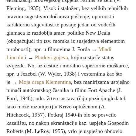
ekranizaciji brodvejskog uspjeha Farmer se ženi (V.
Fleming, 1935). Visok i staložen, bez velikih tehničkih
bravura sugestivno dočarava poštenje, upornost i
karakternu slojevitost te postaje jedan od vodećih
glumaca iz razdoblja amer. politike New Deala
(obogaćujući tip tzv. momka iz susjedstva elementom
turobnosti), npr. u filmovima J. Forda →
Mladi
Lincoln
i →
Plodovi gnjeva
, kojima stječe status
zvijezde. No, uz čestite i moralno superiorne muškarce,
npr. u Jezebel (W. Wyler, 1938) i vesternima kao što
je →
Moja draga Klementina
, bez manirizama uspješno
tumači autokratskog časnika u filmu Fort Apache (J.
Ford, 1948), odn. žrtvu sustava (čiju poziciju gledatelj
lako može razumjeti) u Krivo optuženom (A.
Hitchcock, 1957). Potkraj 1940-ih bio se posvetio
kazalištu, no nakon ekranizacije kaz. uspjeha Gospodin
Roberts (M. LeRoy, 1955), vrlo je uspješno obnovio