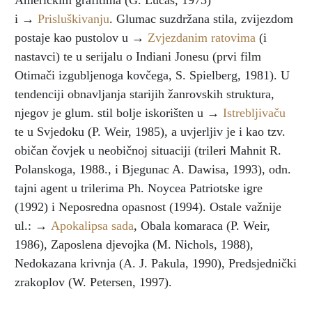
Američkim grafitima (G. Lucas, 1973)
i →
Prisluškivanju
. Glumac suzdržana stila, zvijezdom
postaje kao pustolov u →
Zvjezdanim ratovima
(i
nastavci) te u serijalu o Indiani Jonesu (prvi film
Otimači izgubljenoga kovčega, S. Spielberg, 1981). U
tendenciji obnavljanja starijih žanrovskih struktura,
njegov je glum. stil bolje iskorišten u →
Istrebljivaču
te u Svjedoku (P. Weir, 1985), a uvjerljiv je i kao tzv.
običan čovjek u neobičnoj situaciji (trileri Mahnit R.
Polanskoga, 1988., i Bjegunac A. Dawisa, 1993), odn.
tajni agent u trilerima Ph. Noycea Patriotske igre
(1992) i Neposredna opasnost (1994). Ostale važnije
ul.: →
Apokalipsa sada
, Obala komaraca (P. Weir,
1986), Zaposlena djevojka (M. Nichols, 1988),
Nedokazana krivnja (A. J. Pakula, 1990), Predsjednički
zrakoplov (W. Petersen, 1997).