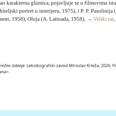
kao karakterna glumica, pojavljuje se u filmovima istak
teljski portret u interijeru, 1975), i P. P. Pasolinij
ément, 1958), Oluja (A. Lattuada, 1958), →
Veliki rat
,
mrežno izdanje.
Leksikografski zavod Miroslav Krleža, 2026. Pr
ana>.