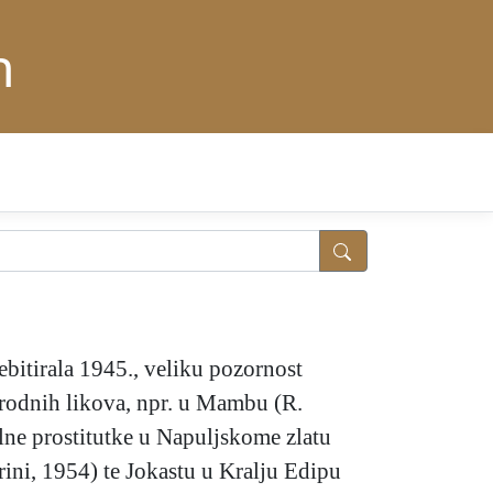
n
ebitirala 1945., veliku pozornost
srodnih likova, npr. u Mambu (R.
ilne prostitutke u Napuljskome zlatu
rini, 1954) te Jokastu u Kralju Edipu