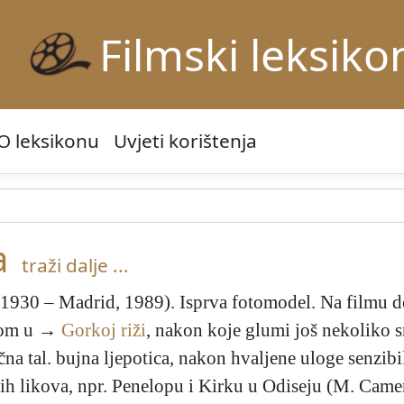
Filmski leksiko
O leksikonu
Uvjeti korištenja
a
traži dalje ...
, 1930 – Madrid, 1989). Isprva fotomodel. Na filmu d
ogom u →
Gorkoj riži
, nakon koje glumi još nekoliko 
čna tal. bujna ljepotica, nakon hvaljene uloge senzib
itih likova, npr. Penelopu i Kirku u Odiseju (M. Came