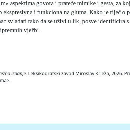
m« aspektima govora i prateće mimike i gesta, za koj
čito ekspresivna i funkcionalna gluma. Kako je riječ o
ac svladati tako da se uživi u lik, posve identificira s
ripremnih vježbi.
režno izdanje.
Leksikografski zavod Miroslav Krleža, 2026. Pri
uma>.