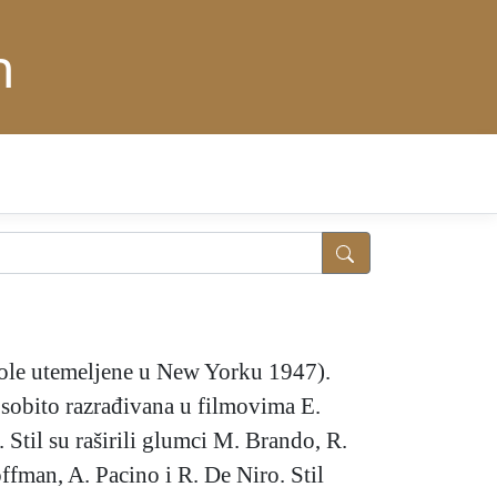
n
škole utemeljene u New Yorku 1947).
 osobito razrađivana u filmovima E.
). Stil su raširili glumci M. Brando, R.
ffman, A. Pacino i R. De Niro. Stil