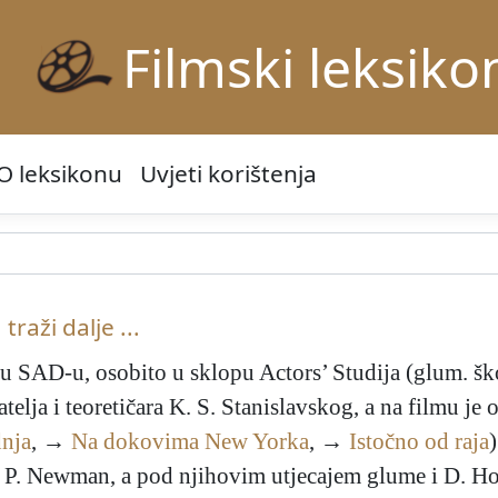
Filmski leksiko
O leksikonu
Uvjeti korištenja
traži dalje ...
n u SAD-u, osobito u sklopu Actors’ Studija (glum. 
atelja i teoretičara K. S. Stanislavskog, a na filmu je
dnja
, →
Na dokovima New Yorka
, →
Istočno od raja
ft, P. Newman, a pod njihovim utjecajem glume i D. Ho