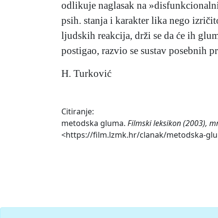
odlikuje naglasak na »disfunkcionalni
psih. stanja i karakter lika nego izri
ljudskih reakcija, drži se da će ih glum
postigao, razvio se sustav posebnih p
H. Turković
Citiranje:
metodska gluma.
Filmski leksikon (2003), m
<https://film.lzmk.hr/clanak/metodska-gl