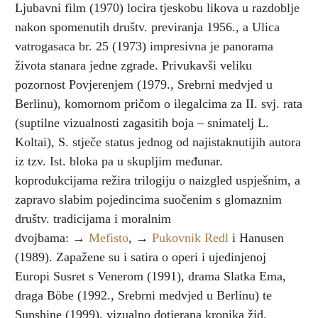
Ljubavni film (1970) locira tjeskobu likova u razdoblje
nakon spomenutih društv. previranja 1956., a Ulica
vatrogasaca br. 25 (1973) impresivna je panorama
života stanara jedne zgrade. Privukavši veliku
pozornost Povjerenjem (1979., Srebrni medvjed u
Berlinu), komornom pričom o ilegalcima za II. svj. rata
(suptilne vizualnosti zagasitih boja – snimatelj L.
Koltai), S. stječe status jednog od najistaknutijih autora
iz tzv. Ist. bloka pa u skupljim međunar.
koprodukcijama režira trilogiju o naizgled uspješnim, a
zapravo slabim pojedincima suočenim s glomaznim
društv. tradicijama i moralnim
dvojbama: →
Mefisto
, →
Pukovnik Redl
i Hanusen
(1989). Zapažene su i satira o operi i ujedinjenoj
Europi Susret s Venerom (1991), drama Slatka Ema,
draga Böbe (1992., Srebrni medvjed u Berlinu) te
Sunshine (1999), vizualno dotjerana kronika žid.