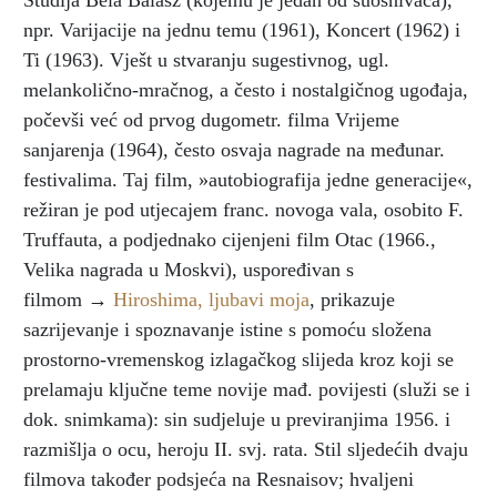
Studija Béla Bálasz (kojemu je jedan od suosnivača),
npr. Varijacije na jednu temu (1961), Koncert (1962) i
Ti (1963). Vješt u stvaranju sugestivnog, ugl.
melankolično-mračnog, a često i nostalgičnog ugođaja,
počevši već od prvog dugometr. filma Vrijeme
sanjarenja (1964), često osvaja nagrade na međunar.
festivalima. Taj film, »autobiografija jedne generacije«,
režiran je pod utjecajem franc. novoga vala, osobito F.
Truffauta, a podjednako cijenjeni film Otac (1966.,
Velika nagrada u Moskvi), uspoređivan s
filmom →
Hiroshima, ljubavi moja
, prikazuje
sazrijevanje i spoznavanje istine s pomoću složena
prostorno-vremenskog izlagačkog slijeda kroz koji se
prelamaju ključne teme novije mađ. povijesti (služi se i
dok. snimkama): sin sudjeluje u previranjima 1956. i
razmišlja o ocu, heroju II. svj. rata. Stil sljedećih dvaju
filmova također podsjeća na Resnaisov; hvaljeni