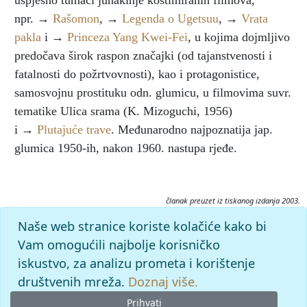
uspješno tumači junakinje kostimiranih filmova,
npr. →
Rašomon
, →
Legenda o Ugetsuu
, →
Vrata
pakla
i →
Princeza Yang Kwei-Fei
, u kojima dojmljivo
predočava širok raspon značajki (od tajanstvenosti i
fatalnosti do požrtvovnosti), kao i protagonistice,
samosvojnu prostituku odn. glumicu, u filmovima suvr.
tematike Ulica srama (K. Mizoguchi, 1956)
i →
Plutajuće trave
. Međunarodno najpoznatija jap.
glumica 1950-ih, nakon 1960. nastupa rjeđe.
članak preuzet iz tiskanog izdanja 2003.
Citiranje:
Naše web stranice koriste kolačiće kako bi
Kyo, Machiko.
Filmski leksikon (2003), mrežno izdanje.
Vam omogućili najbolje korisničko
Leksikografski zavod Miroslav Krleža, 2026. Pristupljeno
iskustvo, za analizu prometa i korištenje
10.8.2026. <https://film.lzmk.hr/clanak/kyo-machiko>.
društvenih mreža.
Doznaj više.
Prihvati