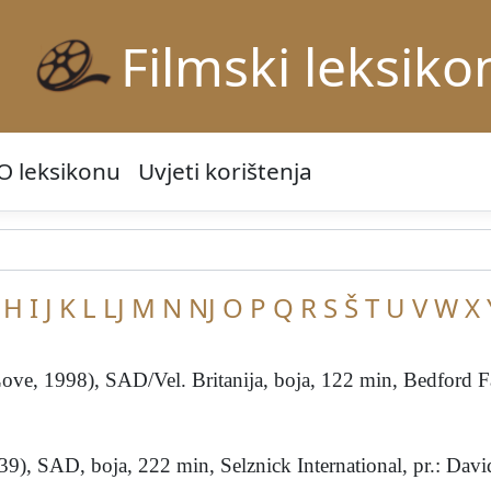
Filmski leksiko
O leksikonu
Uvjeti korištenja
H
I
J
K
L
LJ
M
N
NJ
O
P
Q
R
S
Š
T
U
V
W
X
ove, 1998), SAD/Vel. Britanija, boja, 122 min, Bedford Fa
), SAD, boja, 222 min, Selznick International, pr.: David