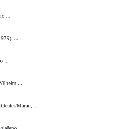
o ...
979). ...
o ...
ilhelm ...
teater/Maran, ...
glašeno ...