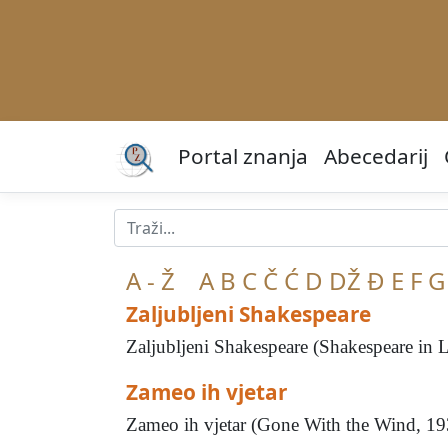
Portal znanja
Abecedarij
A - Ž
A
B
C
Č
Ć
D
DŽ
Đ
E
F
G
Zaljubljeni Shakespeare
Zaljubljeni Shakespeare (Shakespeare in L
Zameo ih vjetar
Zameo ih vjetar (Gone With the Wind, 1939