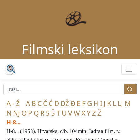
Filmski leksikon
A - Ž
A
B
C
Č
Ć
D
DŽ
Đ
E
F
G
H
I
J
K
L
LJ
M
N
NJ
O
P
Q
R
S
Š
T
U
V
W
X
Y
Z
Ž
H-8...
H-8... (1958), Hrvatska, c/b, 104min, Jadran film, r.:
Nikola Tanhofer, sc.: Zvonimir Berković, Tomislav ...