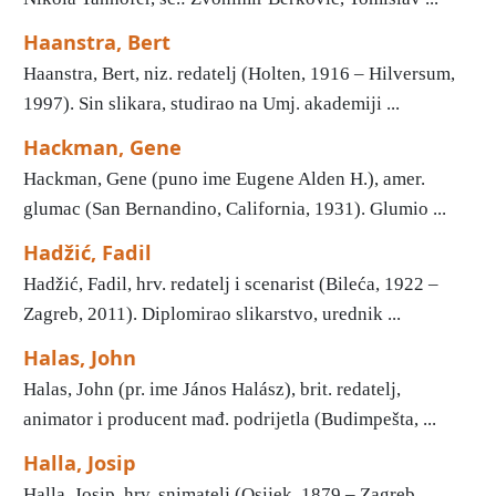
Haanstra, Bert
Haanstra, Bert, niz. redatelj (Holten, 1916 – Hilversum,
1997). Sin slikara, studirao na Umj. akademiji ...
Hackman, Gene
Hackman, Gene (puno ime Eugene Alden H.), amer.
glumac (San Bernandino, California, 1931). Glumio ...
Hadžić, Fadil
Hadžić, Fadil, hrv. redatelj i scenarist (Bileća, 1922 –
Zagreb, 2011). Diplomirao slikarstvo, urednik ...
Halas, John
Halas, John (pr. ime János Halász), brit. redatelj,
animator i producent mađ. podrijetla (Budimpešta, ...
Halla, Josip
Halla, Josip, hrv. snimatelj (Osijek, 1879 – Zagreb,