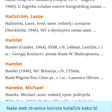
1960). U Zagrebu svladao osnove fotografskog zanata ...
Hallström, Lasse
Hallström, Lasse, šved.-amer. redatelj i scenarist
(Stockholm, 1946). Već u djetinjstvu snima amat. ...
Hamlet
Hamlet (Gamlet, 1964), SSSR, c/b, 148min, Lenfilm, r. i
sc.: Georgij Kozincev, prema drami W. Shakespearea, ...
Hamlet
Hamlet (1948), Vel. Britanija, c/b, 155min,
Rank/Pilgrim/Two Cities pr., r. i sc.: Laurence Olivier, ...
Haneke, Michael
Haneke, Michael, austr. redatelj njem. podrijetla
(München, 1942). Studirao filozofiju i psihologiju, ...
Naše web stranice koriste kolačiće kako bi
1
2
3
4
5
6