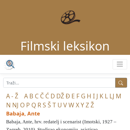
Filmski leksikon
A - Ž
A
B
C
Č
Ć
D
DŽ
Đ
E
F
G
H
I
J
K
L
LJ
M
N
NJ
O
P
Q
R
S
Š
T
U
V
W
X
Y
Z
Ž
Babaja, Ante
Babaja, Ante, hrv. redatelj i scenarist (Imotski, 1927 –
Zagreb, 2010). Studirao ekonomiju, asistirao ...