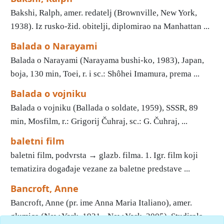
Bakshi, Ralph, amer. redatelj (Brownville, New York,
1938). Iz rusko-žid. obitelji, diplomirao na Manhattan ...
Balada o Narayami
Balada o Narayami (Narayama bushi-ko, 1983), Japan,
boja, 130 min, Toei, r. i sc.: Shôhei Imamura, prema ...
Balada o vojniku
Balada o vojniku (Ballada o soldate, 1959), SSSR, 89
min, Mosfilm, r.: Grigorij Čuhraj, sc.: G. Čuhraj, ...
baletni film
baletni film, podvrsta → glazb. filma. 1. Igr. film koji
tematizira događaje vezane za baletne predstave ...
Bancroft, Anne
Bancroft, Anne (pr. ime Anna Maria Italiano), amer.
glumica (New York, 1931 - New York, 2005). Studirala ...