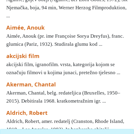
Njemačka, boja, 94 min, Werner Herzog Filmproduktion,
...
Aimée, Anouk
Aimée, Anouk (pr. ime Françoise Sorya Dreyfus), franc.
glumica (Pariz, 1932). Studirala glumu kod ...
akcijski film
akcijski film, igranofilm. vrsta, kategorija kojom se
označuju filmovi u kojima junaci, pretežno tjelesno ...
Akerman, Chantal
Akerman, Chantal, belg. redateljica (Bruxelles, 1950–
2015). Debitirala 1968. kratkometražnim igr. ...
Aldrich, Robert
Aldrich, Robert, amer. redatelj (Cranston, Rhode Island,
1918 – Los Angeles, 1983). Iz bankarske obitelji, ...