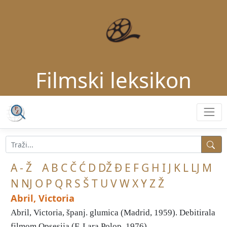
Filmski leksikon
A - Ž
A
B
C
Č
Ć
D
DŽ
Đ
E
F
G
H
I
J
K
L
LJ
M
N
NJ
O
P
Q
R
S
Š
T
U
V
W
X
Y
Z
Ž
Abril, Victoria
Abril, Victoria, španj. glumica (Madrid, 1959). Debitirala
filmom Opsesija (F. Lara Polop, 1976), ...