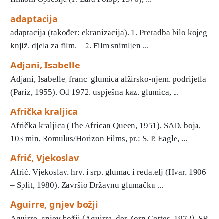
adaptacija
adaptacija (također: ekranizacija). 1. Preradba bilo kojeg
knjiž. djela za film. – 2. Film snimljen ...
Adjani, Isabelle
Adjani, Isabelle, franc. glumica alžirsko-njem. podrijetla
(Pariz, 1955). Od 1972. uspješna kaz. glumica, ...
Afrička kraljica
Afrička kraljica (The African Queen, 1951), SAD, boja,
103 min, Romulus/Horizon Films, pr.: S. P. Eagle, ...
Afrić, Vjekoslav
Afrić, Vjekoslav, hrv. i srp. glumac i redatelj (Hvar, 1906
– Split, 1980). Završio Državnu glumačku ...
Aguirre, gnjev božji
Aguirre, gnjev božji (Aguirre, der Zorn Gottes, 1972), SR