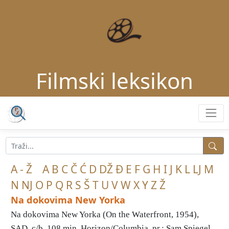
Filmski leksikon
A - Ž
A
B
C
Č
Ć
D
DŽ
Đ
E
F
G
H
I
J
K
L
LJ
M
N
NJ
O
P
Q
R
S
Š
T
U
V
W
X
Y
Z
Ž
Na dokovima New Yorka
Na dokovima New Yorka (On the Waterfront, 1954),
SAD, c/b, 108 min, Horizon/Columbia, pr.: Sam Spiegel,