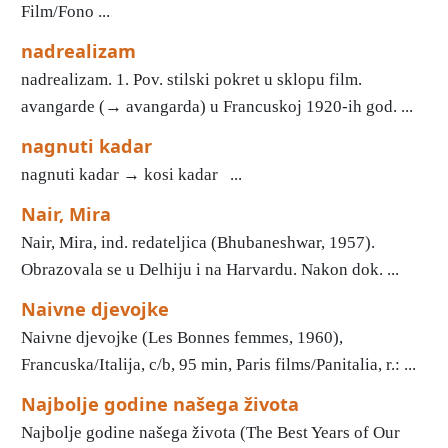
Film/Fono ...
nadrealizam
nadrealizam. 1. Pov. stilski pokret u sklopu film.
avangarde (→ avangarda) u Francuskoj 1920-ih god. ...
nagnuti kadar
nagnuti kadar → kosi kadar ...
Nair, Mira
Nair, Mira, ind. redateljica (Bhubaneshwar, 1957).
Obrazovala se u Delhiju i na Harvardu. Nakon dok. ...
Naivne djevojke
Naivne djevojke (Les Bonnes femmes, 1960),
Francuska/Italija, c/b, 95 min, Paris films/Panitalia, r.: ...
Najbolje godine našega života
Najbolje godine našega života (The Best Years of Our