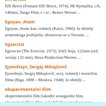
Effi Briest (Fontane Effi Briest, 1974), SR Njemačka, c/b,
140min, Tango Film, r. i sc.: Reiner Werner ...
Egoyan, Atom
Egoyan, Atom, kan. redatelj (Kairo, 1960). Iz obitelji
armenskoga podrijetla, obrazovao se u Torontu. ...
Egzorcist
Egzorcist (The Exorcist, 1973), SAD, boja, 122min (red.
verzija 132 min), Hoya Production/Warner, ...
Ejzenštejn, Sergej Mihajlovič
Ejzenštejn, Sergej Mihajlovič, sovj. redatelj i teoretičar
filma (Riga, 1898 – Moskva, 1948). Iz obitelji ...
eksperimentalni film
eksperimentalni film (također avangardni film,
alternativni film), film. rod obilježen isprobavanjem ...