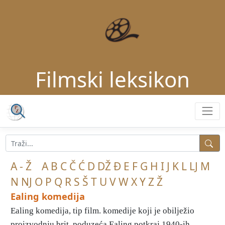
Filmski leksikon
A - Ž
A
B
C
Č
Ć
D
DŽ
Đ
E
F
G
H
I
J
K
L
LJ
M
N
NJ
O
P
Q
R
S
Š
T
U
V
W
X
Y
Z
Ž
Ealing komedija
Ealing komedija, tip film. komedije koji je obilježio
proizvodnju brit. poduzeća Ealing potkraj 1940-ih ...