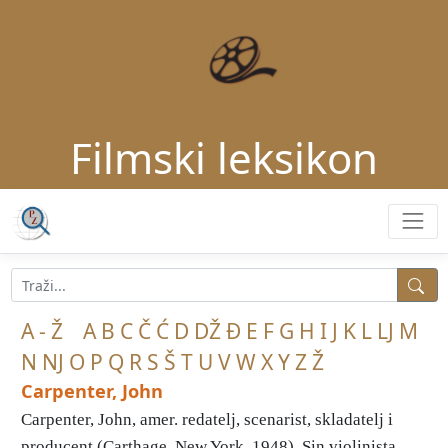
Filmski leksikon
A - Ž
A
B
C
Č
Ć
D
DŽ
Đ
E
F
G
H
I
J
K
L
LJ
M
N
NJ
O
P
Q
R
S
Š
T
U
V
W
X
Y
Z
Ž
Carpenter, John
Carpenter, John, amer. redatelj, scenarist, skladatelj i
producent (Carthage, New York, 1948). Sin violinista, ...