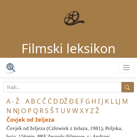
Filmski leksikon
A - Ž
A
B
C
Č
Ć
D
DŽ
Đ
E
F
G
H
I
J
K
L
LJ
M
N
NJ
O
P
Q
R
S
Š
T
U
V
W
X
Y
Z
Ž
Čovjek od željeza
Čovjek od željeza (Człowiek z żelaza, 1981), Poljska,
boja, 156min, PRF Zespoły Filmowe, r.: Andrzej ...