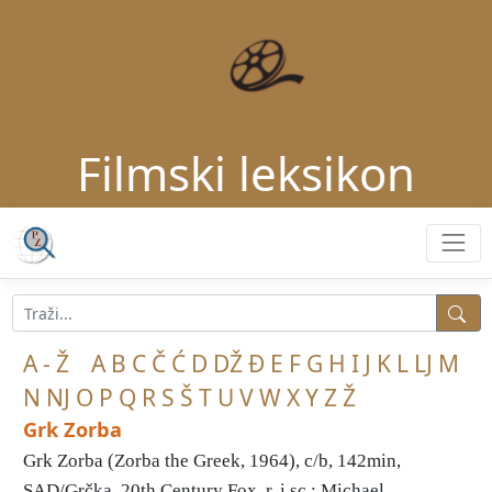
Filmski leksikon
A - Ž
A
B
C
Č
Ć
D
DŽ
Đ
E
F
G
H
I
J
K
L
LJ
M
N
NJ
O
P
Q
R
S
Š
T
U
V
W
X
Y
Z
Ž
Grk Zorba
Grk Zorba (Zorba the Greek, 1964), c/b, 142min,
SAD/Grčka, 20th Century Fox, r. i sc.: Michael