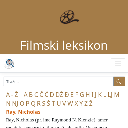
Filmski leksikon
A - Ž
A
B
C
Č
Ć
D
DŽ
Đ
E
F
G
H
I
J
K
L
LJ
M
N
NJ
O
P
Q
R
S
Š
T
U
V
W
X
Y
Z
Ž
Ray, Nicholas
Ray, Nicholas (pr. ime Raymond N. Kienzle), amer.
redatelj, scenarist i glumac (Galesville, Wisconsin, ...