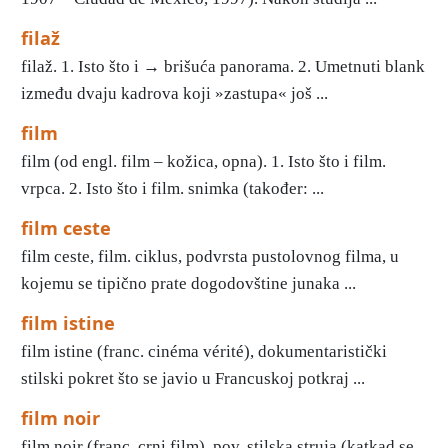
filaž
filaž. 1. Isto što i → brišuća panorama. 2. Umetnuti blank
između dvaju kadrova koji »zastupa« još ...
film
film (od engl. film – kožica, opna). 1. Isto što i film.
vrpca. 2. Isto što i film. snimka (također: ...
film ceste
film ceste, film. ciklus, podvrsta pustolovnog filma, u
kojemu se tipično prate dogodovštine junaka ...
film istine
film istine (franc. cinéma vérité), dokumentaristički
stilski pokret što se javio u Francuskoj potkraj ...
film noir
film noir (franc. crni film), pov. stilska struja (katkad se