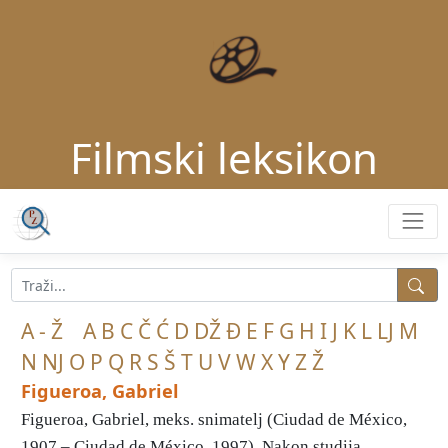
Filmski leksikon
A - Ž
A
B
C
Č
Ć
D
DŽ
Đ
E
F
G
H
I
J
K
L
LJ
M
N
NJ
O
P
Q
R
S
Š
T
U
V
W
X
Y
Z
Ž
Figueroa, Gabriel
Figueroa, Gabriel, meks. snimatelj (Ciudad de México,
1907 – Ciudad de México, 1997). Nakon studija ...