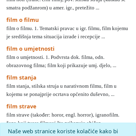
smatra podžanrom) u amer. igr., pretežito ...
film o filmu
film o filmu. 1. Tematski pravac u igr. filmu, film kojemu
je središnja tema situacija izrade i recepcije ...
film o umjetnosti
film o umjetnosti. 1. Podvrsta dok. filma, odn.
obrazovnog filma; film koji prikazuje umj. djelo, ...
film stanja
film stanja, stilska struja u narativnom filmu, film u
kojemu se ponajprije ocrtava općenito duševno, ...
film strave
film strave (također: horor, engl. horror), igranofilm.
žanr, koji tvore filmovi što prikazuju običan ...
Naše web stranice koriste kolačiće kako bi
1
2
3
4
5
6
7
8