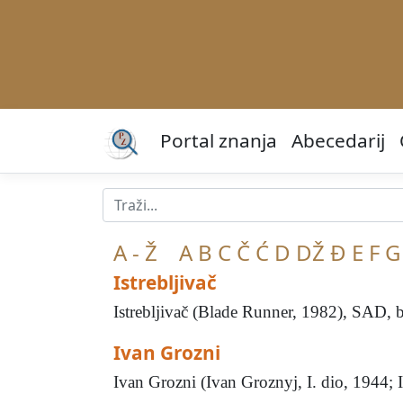
Portal znanja
Abecedarij
A - Ž
A
B
C
Č
Ć
D
DŽ
Đ
E
F
G
Istrebljivač
Istrebljivač (Blade Runner, 1982), SAD, b
Ivan Grozni
Ivan Grozni (Ivan Groznyj, I. dio, 1944; I