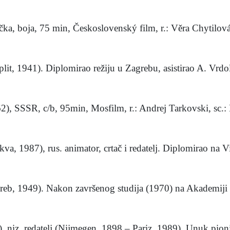
a, boja, 75 min, Československý film, r.: Věra Chytilová, 
Split, 1941). Diplomirao režiju u Zagrebu, asistirao A. Vrdol
2), SSSR, c/b, 95min, Mosfilm, r.: Andrej Tarkovski, sc.: M
 1987), rus. animator, crtač i redatelj. Diplomirao na Viš
reb, 1949). Nakon završenog studija (1970) na Akademiji l
), niz. redatelj (Nijmegen, 1898 – Pariz, 1989). Unuk pionir