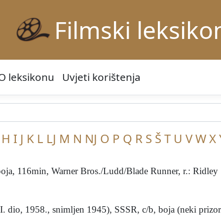
Filmski leksiko
O leksikonu
Uvjeti korištenja
H
I
J
K
L
LJ
M
N
NJ
O
P
Q
R
S
Š
T
U
V
W
X
oja, 116min, Warner Bros./Ludd/Blade Runner, r.: Ridley S
I. dio, 1958., snimljen 1945), SSSR, c/b, boja (neki prizori