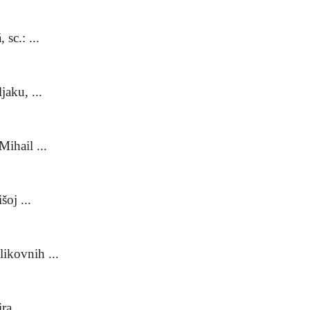
sc.: ...
jaku, ...
ihail ...
oj ...
ikovnih ...
a ...