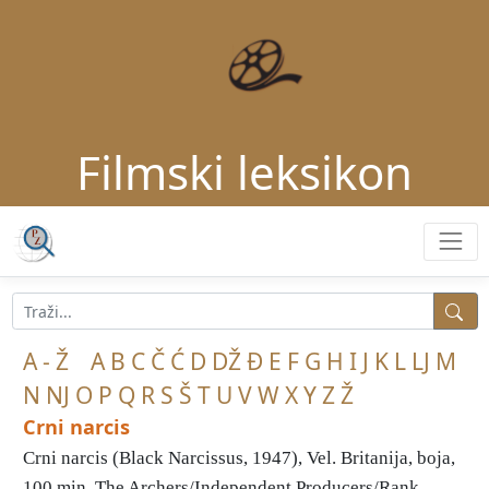
Filmski leksikon
A - Ž
A
B
C
Č
Ć
D
DŽ
Đ
E
F
G
H
I
J
K
L
LJ
M
N
NJ
O
P
Q
R
S
Š
T
U
V
W
X
Y
Z
Ž
Crni narcis
Crni narcis (Black Narcissus, 1947), Vel. Britanija, boja,
100 min, The Archers/Independent Producers/Rank ...